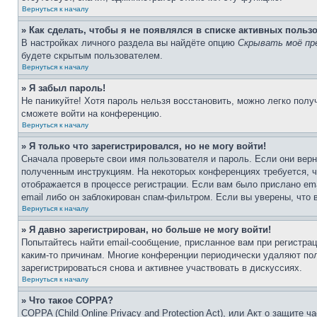
Вернуться к началу
» Как сделать, чтобы я не появлялся в списке активных польз
В настройках личного раздела вы найдёте опцию
Скрывать моё пр
будете скрытым пользователем.
Вернуться к началу
» Я забыл пароль!
Не паникуйте! Хотя пароль нельзя восстановить, можно легко пол
сможете войти на конференцию.
Вернуться к началу
» Я только что зарегистрировался, но не могу войти!
Сначала проверьте свои имя пользователя и пароль. Если они верн
полученным инструкциям. На некоторых конференциях требуется, 
отображается в процессе регистрации. Если вам было прислано em
email либо он заблокирован спам-фильтром. Если вы уверены, что 
Вернуться к началу
» Я давно зарегистрирован, но больше не могу войти!
Попытайтесь найти email-сообщение, присланное вам при регистрац
каким-то причинам. Многие конференции периодически удаляют по
зарегистрироваться снова и активнее участвовать в дискуссиях.
Вернуться к началу
» Что такое COPPA?
COPPA (Child Online Privacy and Protection Act), или Акт о защите