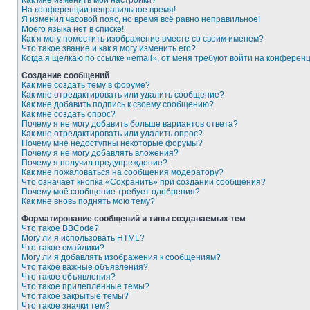
Как мне изменить мои настройки?
На конференции неправильное время!
Я изменил часовой пояс, но время всё равно неправильное!
Моего языка нет в списке!
Как я могу поместить изображение вместе со своим именем?
Что такое звание и как я могу изменить его?
Когда я щёлкаю по ссылке «email», от меня требуют войти на конферен
Создание сообщений
Как мне создать тему в форуме?
Как мне отредактировать или удалить сообщение?
Как мне добавить подпись к своему сообщению?
Как мне создать опрос?
Почему я не могу добавить больше вариантов ответа?
Как мне отредактировать или удалить опрос?
Почему мне недоступны некоторые форумы?
Почему я не могу добавлять вложения?
Почему я получил предупреждение?
Как мне пожаловаться на сообщения модератору?
Что означает кнопка «Сохранить» при создании сообщения?
Почему моё сообщение требует одобрения?
Как мне вновь поднять мою тему?
Форматирование сообщений и типы создаваемых тем
Что такое BBCode?
Могу ли я использовать HTML?
Что такое смайлики?
Могу ли я добавлять изображения к сообщениям?
Что такое важные объявления?
Что такое объявления?
Что такое прилепленные темы?
Что такое закрытые темы?
Что такое значки тем?