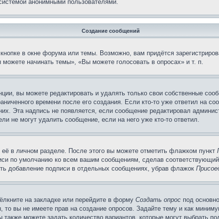
 системой анонимными пользователями.
Создание сообщений
кнопке в окне форума или темы. Возможно, вам придётся зарегистриров
можете начинать темы», «Вы можете голосовать в опросах» и т. п.
ции, вы можете редактировать и удалять только свои собственные сооб
аниченного времени после его создания. Если кто-то уже ответил на со
 них. Эта надпись не появляется, если сообщение редактировал админис
ли не могут удалить сообщение, если на него уже кто-то ответил.
 её в личном разделе. После этого вы можете отметить флажком пункт
писи по умолчанию ко всем вашим сообщениям, сделав соответствующий
нить добавление подписи в отдельных сообщениях, убрав флажок
Присое
ёлкните на закладке или перейдите в форму
Создать опрос
под основно
, то вы не имеете прав на создание опросов. Задайте тему и как миним
ы также можете задать количество вариантов, которые могут выбрать п