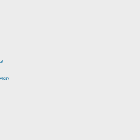
и!
угов?