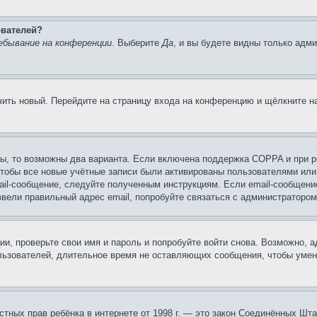
ователей?
ебывание на конференции
. Выберите
Да
, и вы будете видны только адм
учить новый. Перейдите на страницу входа на конференцию и щёлкните 
ы, то возможны два варианта. Если включена поддержка COPPA и при ре
чтобы все новые учётные записи были активированы пользователями или
ail-сообщение, следуйте полученным инструкциям. Если email-сообщение
ввели правильный адрес email, попробуйте связаться с администратором
ии, проверьте свои имя и пароль и попробуйте войти снова. Возможно,
льзователей, длительное время не оставляющих сообщения, чтобы умен
 частных прав ребёнка в интернете от 1998 г. — это закон Соединённых 