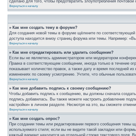
сделано для того, чтобы предотвратить злоупотребления почтовой
Вернуться к началу
» Как мне создать тему в форуме?
Для создания новой темы в форуме щёлкните по соответствующей 
доступа находится внизу страниц форума или темы. Например: «Вы 
Вернуться к началу
» Как мне отредактировать или удалить сообщение?
Если вы не являетесь администратором или модератором конферен
Правка
в соответствующем сообщении, иногда только в течение огр
показывает количество правок, а также дату и время последней из
изменениях по своему усмотрению. Учтите, что обычные пользовате
Вернуться к началу
» Как мне добавить подпись к своему сообщению?
Чтобы добавить подпись к сообщению, вы должны сначала создать
подпись добавилась. Вы также можете настроить добавление под
настройки» в личном разделе. Несмотря на это, вы сможете отме
Вернуться к началу
» Как мне создать опрос?
При создании темы или редактировании первого сообщения темы щ
используемого стиля; если вы не видите такой закладки или формы
каждый вариант находится на отдельной строке текстового поля. В