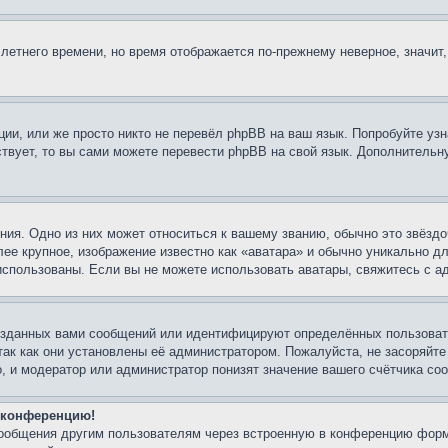
 летнего времени, но время отображается по-прежнему неверное, значит
ии, или же просто никто не перевёл phpBB на ваш язык. Попробуйте узн
ествует, то вы сами можете перевести phpBB на свой язык. Дополнител
ия. Одно из них может относиться к вашему званию, обычно это звёздо
лее крупное, изображение известно как «аватара» и обычно уникально д
ь использованы. Если вы не можете использовать аватары, свяжитесь с
озданных вами сообщений или идентифицируют определённых пользовате
так как они установлены её администратором. Пожалуйста, не засоряйт
, и модератор или администратор понизят значение вашего счётчика со
а конференцию!
сообщения другим пользователям через встроенную в конференцию форм