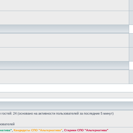
 и гостей: 24 (основано на активности пользователей за последние 5 минут)
зователей
натива"
,
Кандидаты СПО "Альтернатива"
,
Старики СПО "Альтернатива"