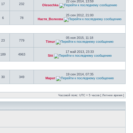
22 сен 2014, 13:59
17
232
Olesechka
25 сен 2012, 21:00
6
78
Настя_Волкова
05 ноя 2015, 11:18
23
779
Timur
17 май 2013, 23:33
189
4963
Sitt
19 сен 2014, 07:35
30
349
Марат
Часовой пояс: UTC + 5 часов [ Летнее время ]