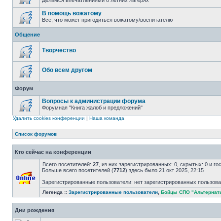
Делимся впечатлениями о летних лагерях
В помощь вожатому
Все, что может пригодиться вожатому/воспитателю
Общение
Творчество
Обо всем другом
Форум
Вопросы к администрации форума
Форумная "Книга жалоб и предложений"
Удалить cookies конференции
|
Наша команда
Список форумов
Кто сейчас на конференции
Всего посетителей:
27
, из них зарегистрированных: 0, скрытых: 0 и г
Больше всего посетителей (
7712
) здесь было 21 окт 2025, 22:15
Зарегистрированные пользователи: нет зарегистрированных пользов
Легенда ::
Зарегистрированные пользователи
,
Бойцы СПО "Альтернат
Дни рождения