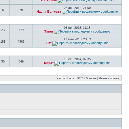
Olesechka
25 сен 2012, 21:00
6
78
Настя_Волкова
05 ноя 2015, 11:18
23
779
Timur
17 май 2013, 23:33
189
4963
Sitt
19 сен 2014, 07:35
30
349
Марат
Часовой пояс: UTC + 5 часов [ Летнее время ]