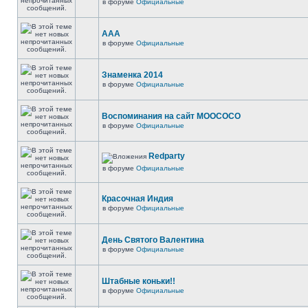
в форуме
Официальные
ААА
в форуме
Официальные
Знаменка 2014
в форуме
Официальные
Воспоминания на сайт МООСОСО
в форуме
Официальные
Redparty
в форуме
Официальные
Красочная Индия
в форуме
Официальные
День Святого Валентина
в форуме
Официальные
Штабные коньки!!
в форуме
Официальные