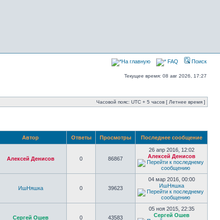
На главную
FAQ
Поиск
Текущее время: 08 авг 2026, 17:27
Часовой пояс: UTC + 5 часов [ Летнее время ]
Автор
Ответы
Просмотры
Последнее сообщение
26 апр 2016, 12:02
Алексей Денисов
Алексей Денисов
0
86867
04 мар 2016, 00:00
ИшНяшка
ИшНяшка
0
39623
05 ноя 2015, 22:35
Сергей Ошев
Сергей Ошев
0
43583