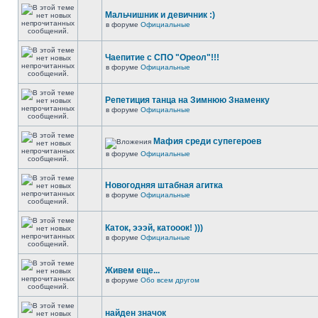
Мальчишник и девичник :)
в форуме
Официальные
Чаепитие с СПО "Ореол"!!!
в форуме
Официальные
Репетиция танца на Зимнюю Знаменку
в форуме
Официальные
Мафия среди супегероев
в форуме
Официальные
Новогодняя штабная агитка
в форуме
Официальные
Каток, эээй, катооок! )))
в форуме
Официальные
Живем еще...
в форуме
Обо всем другом
найден значок