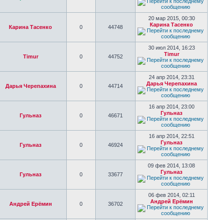
20 мар 2015, 00:30
Карина Тасенко
Карина Тасенко
0
44748
30 июл 2014, 16:23
Timur
Timur
0
44752
24 апр 2014, 23:31
Дарья Черепахина
Дарья Черепахина
0
44714
16 апр 2014, 23:00
Гульназ
Гульназ
0
46671
16 апр 2014, 22:51
Гульназ
Гульназ
0
46924
09 фев 2014, 13:08
Гульназ
Гульназ
0
33677
06 фев 2014, 02:11
Андрей Ерёмин
Андрей Ерёмин
0
36702