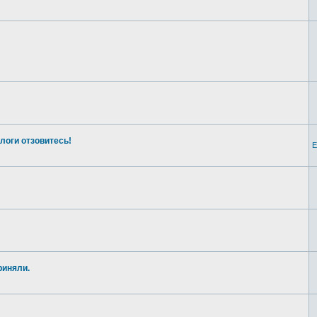
логи отзовитесь!
E
риняли.