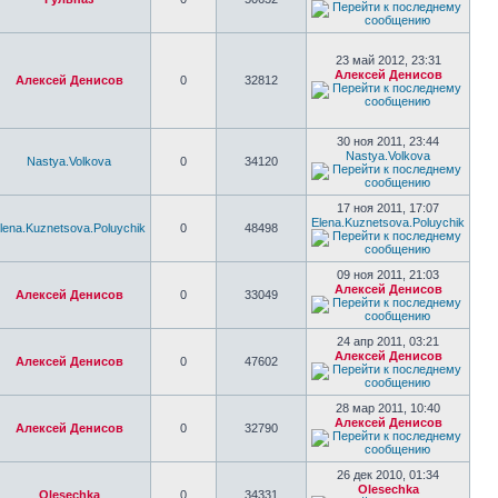
23 май 2012, 23:31
Алексей Денисов
Алексей Денисов
0
32812
30 ноя 2011, 23:44
Nastya.Volkova
Nastya.Volkova
0
34120
17 ноя 2011, 17:07
Elena.Kuznetsova.Poluychik
lena.Kuznetsova.Poluychik
0
48498
09 ноя 2011, 21:03
Алексей Денисов
Алексей Денисов
0
33049
24 апр 2011, 03:21
Алексей Денисов
Алексей Денисов
0
47602
28 мар 2011, 10:40
Алексей Денисов
Алексей Денисов
0
32790
26 дек 2010, 01:34
Olesechka
Olesechka
0
34331